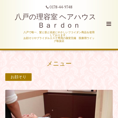
0178-44-9748
八戸の理容室 ヘアハウス
Ｂａｒｄｏｎ
八戸で唯一、髪と肌と頭皮にやさしいフコイダン商品を使用
しております。
お顔そりやブライダルエステ専用の個室完備 医療用ウイッ
グ取扱店
メニュー
お顔そり