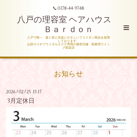
0178-44-9748
八戸の理容室 ヘアハウス
Ｂａｒｄｏｎ
八戸で唯一、髪と肌と頭皮にやさしいフコイダン商品を使用
しております。
お顔そりやブライダルエステ専用の個室完備 医療用ウイッ
グ取扱店
お知らせ
2026
02
25 15:17
/
/
3月定休日